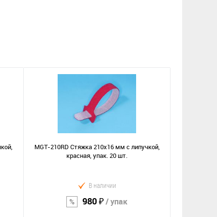
кой,
MGT-210RD Стяжка 210х16 мм с липучкой,
красная, упак. 20 шт.
В наличии
980 ₽
/ упак