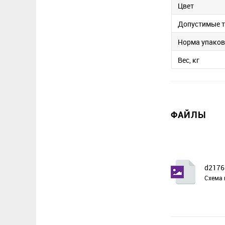
Цвет
Допустимые 
Норма упако
Вес, кг
ФАЙЛЫ
d2176
Схема 