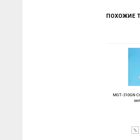
ПОХОЖИЕ Т
MGT-310GN Ст
зел