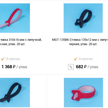
В корзину
В корзину
Сравнение
В избранное
яжка 310х16 мм с липучкой,
MGT-135BK Стяжка 135х12 мм с липуч
сная, упак. 20 шт.
черная, упак. 20 шт.
В наличии
В наличии
1 368 ₽
682 ₽
/ упак
/ упак
В корзину
В корзину
Сравнение
В избранное