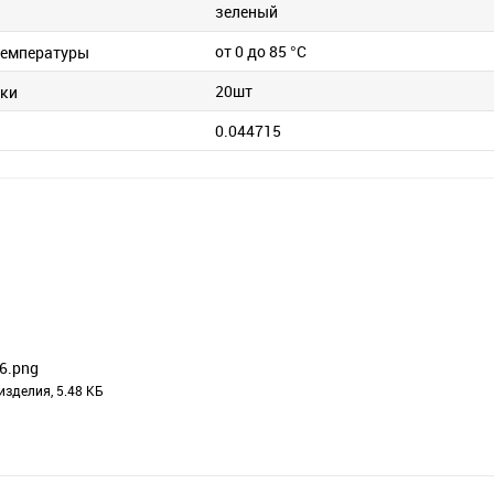
зеленый
от 0 до 85 °C
температуры
20шт
вки
0.044715
6.png
изделия, 5.48 КБ