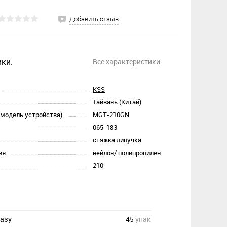
Добавить отзыв
ки:
Все характеристики
KSS
Тайвань (Китай)
(модель устройства)
MGT-210GN
065-183
стяжка липучка
ия
нейлон/ полипропилен
210
казу
45
упак