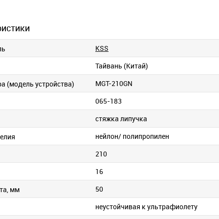
ристики
KSS
ль
Тайвань (Китай)
MGT-210GN
ра (модель устройства)
065-183
стяжка липучка
нейлон/ полипропилен
елия
210
16
50
та, мм
неустойчивая к ультрафиолету