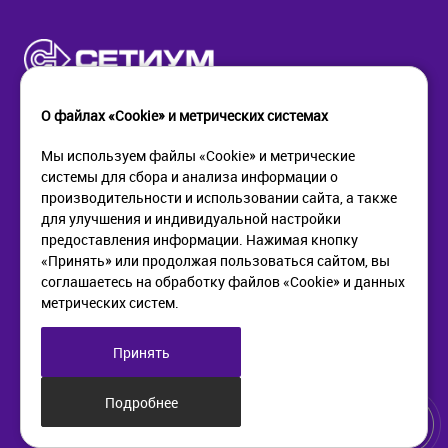
О файлах «Cookie» и метрических системах
Мы используем файлы «Cookie» и метрические
системы для сбора и анализа информации о
КОМПАНИЯ
ПОМОЩЬ
производительности и использовании сайта, а также
О компании
Как купить
для улучшения и индивидуальной настройки
Новости
Доставка
предоставления информации. Нажимая кнопку
Контакты
Возврат
«Принять» или продолжая пользоваться сайтом, вы
соглашаетесь на обработку файлов «Cookie» и данных
метрических систем.
ИНФОРМАЦИЯ
+7 (812) 405-90-96
web@setium.ru
Статьи
197136, г. Санк-Петербург,
Принять
Политика в отношении
Малый пр. П.С., д 84-86
обработки персональных
данных
Подробнее