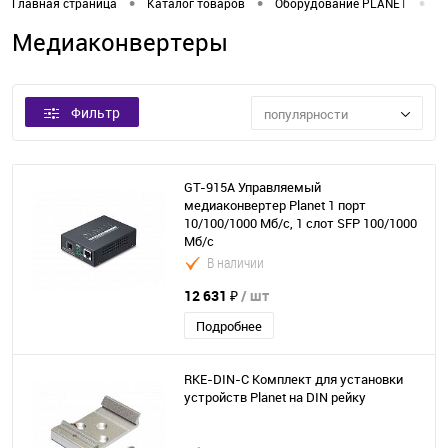
•
•
•
Главная страница
Каталог товаров
Оборудование PLANET
М
Медиаконвертеры
Фильтр
популярности
GT-915A Управляемый
медиаконвертер Planet 1 порт
10/100/1000 Мб/с, 1 слот SFP 100/1000
Мб/с
В наличии
12 631 ₽
/ шт
Подробнее
RKE-DIN-C Комплект для установки
устройств Planet на DIN рейку