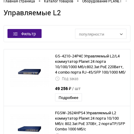
•
•
•
Главная страница
Каталог товаров
Оборудование PLANET
К
Управляемые L2
Фильтр
популярности
GS-4210-24P4C Управляемый L2/L4
коммутатор Planet 24 порта
10/100/1000 Мб/с802.3at PoE 220Ватт,
4 combo порта RJ-45/SFP 100/1000 Мб/
с
Под заказ
49 256 ₽
/ шт
Подробнее
FGSW-2624HPS4 Управляемый L2
коммутатор Planet 24 порта 10/100
Мб/с 802.3at PoE 370Вт, 2 портаTP/SFP
Combo 1000 Мб/с