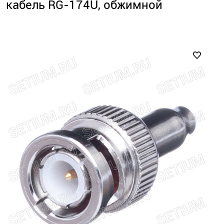
кабель RG-174U, обжимной