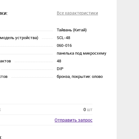
ки:
Все характеристики
Тайвань (Китай)
(модель устройства)
SCL-48
060-016
панелька под микросхему
тактов
48
DIP
ктов
бронза, покрытие: олово
с
0
шт
Отправить запрос
: