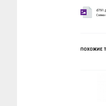
d791.
Схема 
ПОХОЖИЕ Т