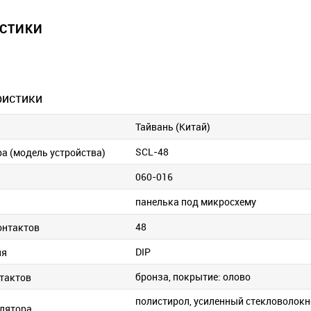
ИСТИКИ
ристики
Тайвань (Китай)
SCL-48
ра (модель устройства)
060-016
панелька под микросхему
48
онтактов
DIP
ия
бронза, покрытие: олово
тактов
полистирол, усиленный стекловолок
лятора