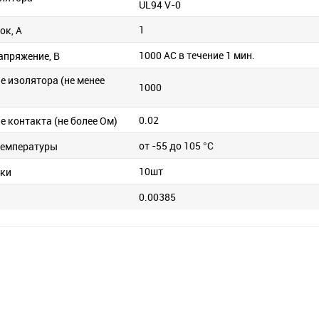
UL94 V-0
1
ок, А
1000 АС в течение 1 мин.
апряжение, В
е изолятора (не менее
1000
0.02
 контакта (не более Ом)
от -55 до 105 °C
температуры
10шт
вки
0.00385