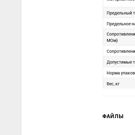
Предельный т
Предельное н
Сопротивлени
МОм)
Сопротивление
Допустимые 
Норма упако
Вес, кг
ФАЙЛЫ