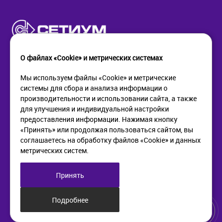
О файлах «Cookie» и метрических системах
Мы используем файлы «Cookie» и метрические
системы для сбора и анализа информации о
КОМПАНИЯ
ПОМОЩЬ
производительности и использовании сайта, а также
О компании
Как купить
для улучшения и индивидуальной настройки
Новости
Доставка
предоставления информации. Нажимая кнопку
Контакты
Возврат
«Принять» или продолжая пользоваться сайтом, вы
соглашаетесь на обработку файлов «Cookie» и данных
метрических систем.
ИНФОРМАЦИЯ
+7 (812) 405-90-96
web@setium.ru
Статьи
197136, г. Санк-Петербург,
Принять
Политика в отношении
Малый пр. П.С., д 84-86
обработки персональных
данных
Подробнее