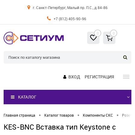
г. Санкт-Петербург, Малый пр. П.С., д 84-86
+7 (812) 405-90-96
0
0
ВХОД
РЕГИСТРАЦИЯ
КАТАЛОГ
•
•
•
Главная страница
Каталог товаров
Компоненты СКС
Розетк
KES-BNC Вставка тип Keystone с