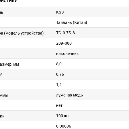
ристики
KSS
ль
Тайвань (Китай)
TC-0.75-8
ра (модель устройства)
209-080
наконечник
8,0
азмер, мм
0,75
²
1,2
луженая медь
еммы
нет
100 шт.
вки
0.00006