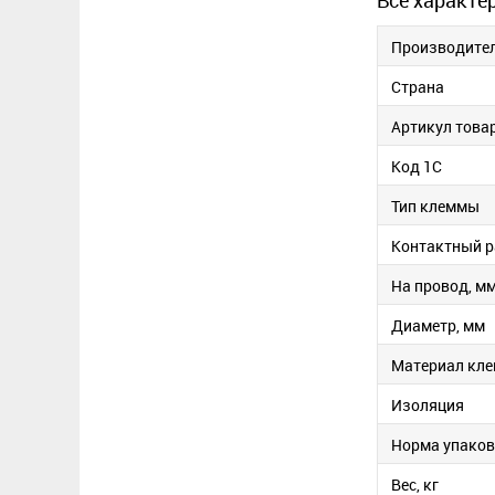
Все характе
Производите
Страна
Артикул това
Код 1С
Тип клеммы
Контактный р
На провод, мм
Диаметр, мм
Материал кл
Изоляция
Норма упако
Вес, кг