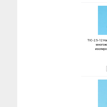
TIC-2.5-12 Н
многожи
изолиро
Сравнение
В избранное