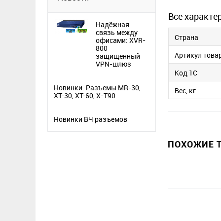
Все характе
Надёжная
связь между
Страна
офисами: XVR-
800
Артикул това
защищённый
VPN-шлюз
Код 1С
Новинки. Разъемы MR-30,
Вес, кг
XT-30, XT-60, X-T90
Новинки ВЧ разъемов
ПОХОЖИЕ Т