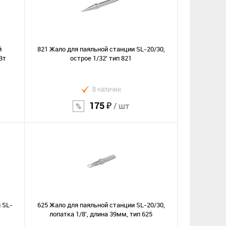
й
821 Жало для паяльной станции SL-20/30,
Вт
острое 1/32' тип 821
В наличии
175 ₽
/ шт
В корзину
Сравнение
В избранное
 SL-
625 Жало для паяльной станции SL-20/30,
лопатка 1/8', длина 39мм, тип 625