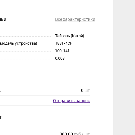
ки:
Все характеристики
Тайвань (Китай)
(модель устройства)
183T-4CF
100-141
0.008
с
0
шт
Отправить запрос
:
380.00
руб / шт