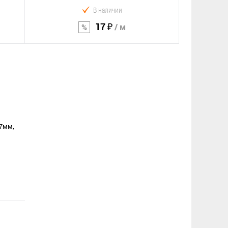
В наличии
17 ₽
/ м
В корзину
Сравнение
В избранное
-7мм,