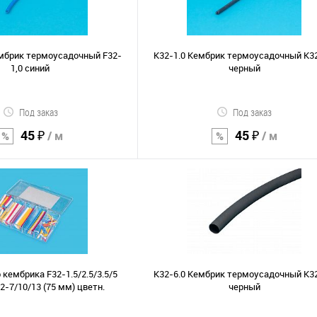
ембрик термоусадочный F32-
K32-1.0 Кембрик термоусадочный K32
1,0 синий
черный
Под заказ
Под заказ
45 ₽
45 ₽
/ м
/ м
В корзину
В корзину
Сравнение
В избранное
 кембрика F32-1.5/2.5/3.5/5
K32-6.0 Кембрик термоусадочный K32
32-7/10/13 (75 мм) цветн.
черный