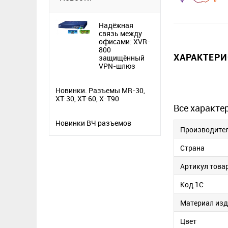
Надёжная
связь между
офисами: XVR-
800
ХАРАКТЕР
защищённый
VPN-шлюз
Новинки. Разъемы MR-30,
XT-30, XT-60, X-T90
Все характе
Новинки ВЧ разъемов
Производите
Страна
Артикул това
Код 1С
Материал изд
Цвет