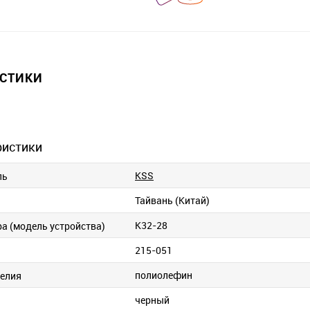
ИСТИКИ
ристики
KSS
ль
Тайвань (Китай)
K32-28
ра (модель устройства)
215-051
полиолефин
елия
черный