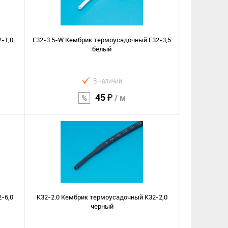
-1,0
F32-3.5-W Кембрик термоусадочный F32-3,5
белый
В наличии
45 ₽
/ м
В корзину
Сравнение
В избранное
-6,0
K32-2.0 Кембрик термоусадочный K32-2,0
черный