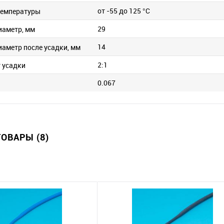
от -55 до 125 °C
температуры
29
иаметр, мм
14
иаметр после усадки, мм
2:1
 усадки
0.067
ОВАРЫ (8)