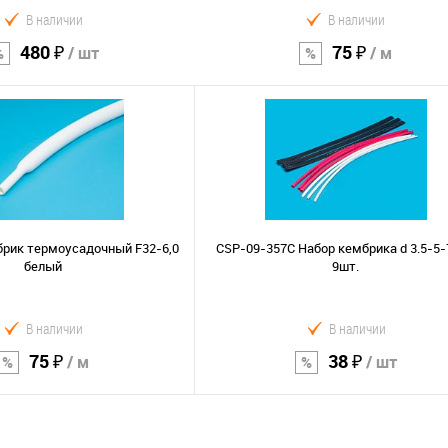
В наличии
В наличии
480 ₽
75 ₽
/ шт
/ м
В корзину
В корзину
Сравнение
В избранное
брик термоусадочный F32-6,0
CSP-09-357C Набор кембрика d 3.5-5
белый
9шт.
В наличии
В наличии
75 ₽
38 ₽
/ м
/ шт
В корзину
В корзину