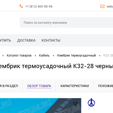
+7 (812) 405-90-96
web
КУПИТЬ
ДОСТАВКА
КОНТАКТЫ
•
•
•
•
Каталог товаров
Кабель
Кембрик термоусадочный
K32-2
ембрик термоусадочный K32-28 черн
Я В РАЗДЕЛ
ОБЗОР ТОВАРА
ХАРАКТЕРИСТИКИ
ПОХОЖИЕ