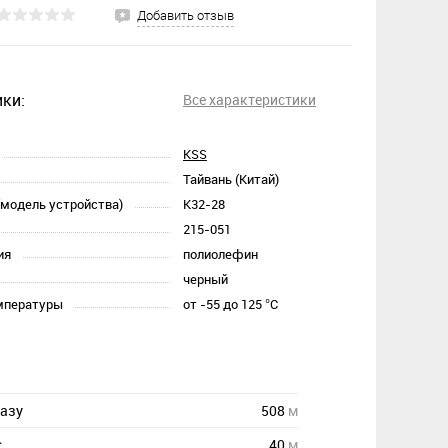
Добавить отзыв
ки:
Все характеристики
KSS
Тайвань (Китай)
(модель устройства)
K32-28
215-051
ия
полиолефин
черный
мпературы
от -55 до 125 °C
казу
508
м
с
40
м