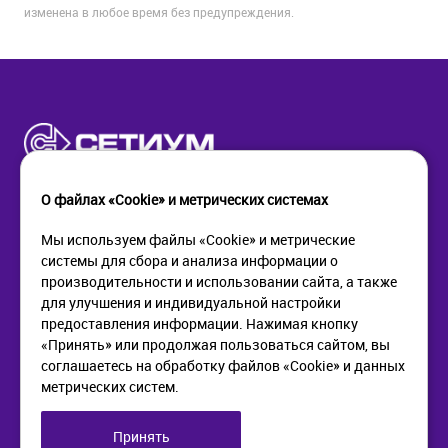
изменена в любое время без предупреждения.
О файлах «Cookie» и метрических системах
Мы используем файлы «Cookie» и метрические
системы для сбора и анализа информации о
КОМПАНИЯ
ПОМОЩЬ
производительности и использовании сайта, а также
О компании
Как купить
для улучшения и индивидуальной настройки
Новости
Доставка
предоставления информации. Нажимая кнопку
Контакты
Возврат
«Принять» или продолжая пользоваться сайтом, вы
соглашаетесь на обработку файлов «Cookie» и данных
метрических систем.
ИНФОРМАЦИЯ
+7 (812) 405-90-96
web@setium.ru
Статьи
197136, г. Санк-Петербург,
Принять
Политика в отношении