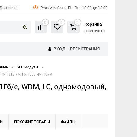
@setium.ru
Режим работы: Пн-Пт с 10:00 до 18:00
0
0
0
Корзина
пока пусто
ВХОД
РЕГИСТРАЦИЯ
•
•
евые
SFP модули
x 1310 нм, Rx 1550 нм, 10км
Гб/с, WDM, LC, одномодовый,
КИ
ПОХОЖИЕ ТОВАРЫ
ФАЙЛЫ