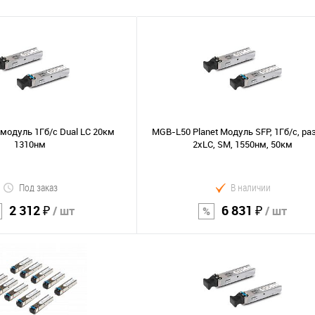
модуль 1Гб/с Dual LC 20км
MGB-L50 Planet Модуль SFP, 1Гб/с, р
1310нм
2хLC, SM, 1550нм, 50км
Под заказ
В наличии
2 312 ₽
6 831 ₽
/ шт
/ шт
В корзину
В корзину
Сравнение