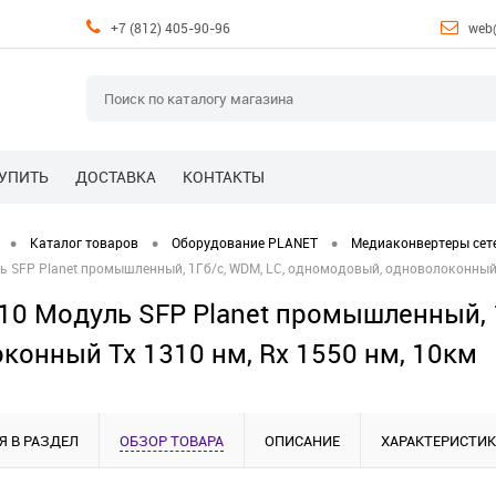
+7 (812) 405-90-96
web
КУПИТЬ
ДОСТАВКА
КОНТАКТЫ
•
•
•
Каталог товаров
Оборудование PLANET
Медиаконвертеры сет
 SFP Planet промышленный, 1Гб/с, WDM, LC, одномодовый, одноволоконный T
0 Модуль SFP Planet промышленный, 1
конный Tx 1310 нм, Rx 1550 нм, 10км
Я В РАЗДЕЛ
ОБЗОР ТОВАРА
ОПИСАНИЕ
ХАРАКТЕРИСТИ