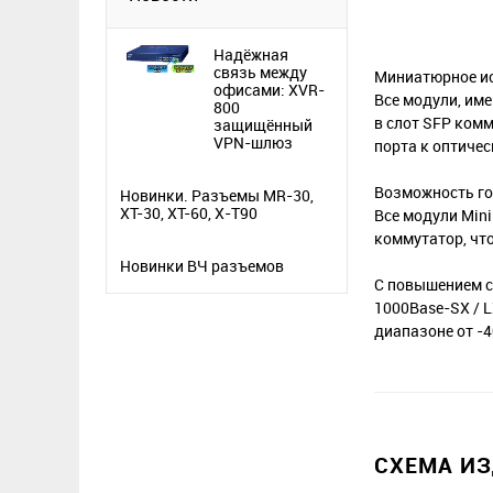
Надёжная
связь между
Миниатюрное и
офисами: XVR-
Все модули, им
800
в слот SFP комм
защищённый
VPN-шлюз
порта к оптиче
Возможность г
Новинки. Разъемы MR-30,
XT-30, XT-60, X-T90
Все модули Min
коммутатор, чт
Новинки ВЧ разъемов
С повышением с
1000Base-SX / 
диапазоне от -4
СХЕМА И