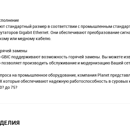
сполнение
еют стандартный размер в соответствии с промышленным стандарт
утаторов Gigabit Ethernet. Они обеспечивают преобразование сиг
скому или медному кабелю.
орячей замены
i-GBIC поддерживают возможность горячей замены. Вы можете изв
о позволяет производить обслуживание и модернизацию Вашей сет
проса на промышленное оборудование, компания Planet представл
LX которые обеспечивают надежную работоспособность в суровых 
0? до 75?
ЗДЕЛИЯ