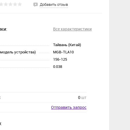
Добавить отзыв
ки:
Все характеристики
Тайвань (Китай)
(модель устройства)
MGB-TLA10
156-125
0.038
с
0
шт
Отправить запрос
: