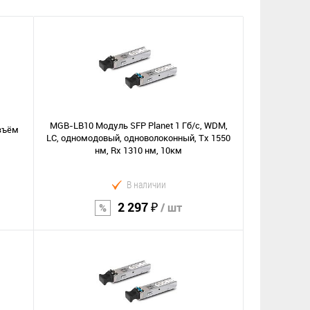
MGB-LB10 Модуль SFP Planet 1 Гб/с, WDM,
азъём
LC, одномодовый, одноволоконный, Tx 1550
нм, Rx 1310 нм, 10км
В наличии
2 297 ₽
/ шт
В корзину
Сравнение