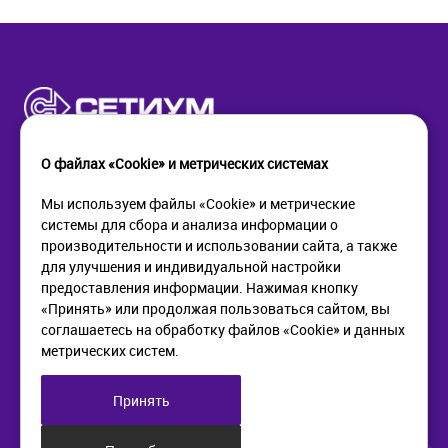
О файлах «Cookie» и метрических системах
Мы используем файлы «Cookie» и метрические
системы для сбора и анализа информации о
КОМПАНИЯ
ПОМОЩЬ
производительности и использовании сайта, а также
О компании
Как купить
для улучшения и индивидуальной настройки
Новости
Доставка
предоставления информации. Нажимая кнопку
Контакты
Возврат
«Принять» или продолжая пользоваться сайтом, вы
соглашаетесь на обработку файлов «Cookie» и данных
метрических систем.
ИНФОРМАЦИЯ
+7 (812) 405-90-96
web@setium.ru
Статьи
197136, г. Санк-Петербург,
Принять
Политика в отношении
Малый пр. П.С., д 84-86
обработки персональных