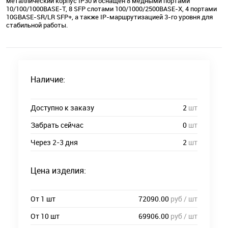
металлический корпус IP30 и оснащен 8 медными портами
10/100/1000BASE-T, 8 SFP слотами 100/1000/2500BASE-X, 4 портами
10GBASE-SR/LR SFP+, а также IP-маршрутизацией 3-го уровня для
стабильной работы.
Наличие:
Доступно к заказу
2
шт
Забрать сейчас
0
шт
Через 2-3 дня
2
шт
Цена изделия:
От 1 шт
72090.00
руб / шт
От 10 шт
69906.00
руб / шт