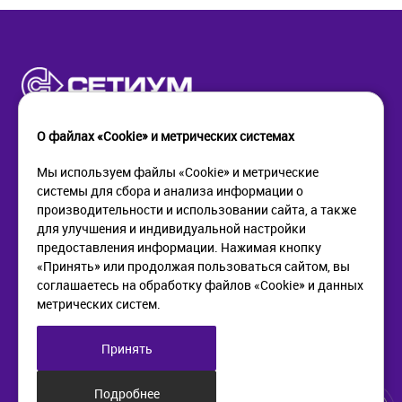
О файлах «Cookie» и метрических системах
Мы используем файлы «Cookie» и метрические
системы для сбора и анализа информации о
КОМПАНИЯ
ПОМОЩЬ
производительности и использовании сайта, а также
О компании
Как купить
для улучшения и индивидуальной настройки
Новости
Доставка
предоставления информации. Нажимая кнопку
Контакты
Возврат
«Принять» или продолжая пользоваться сайтом, вы
соглашаетесь на обработку файлов «Cookie» и данных
метрических систем.
ИНФОРМАЦИЯ
+7 (812) 405-90-96
web@setium.ru
Статьи
197136, г. Санк-Петербург,
Принять
Политика в отношении
Малый пр. П.С., д 84-86
обработки персональных
данных
Подробнее