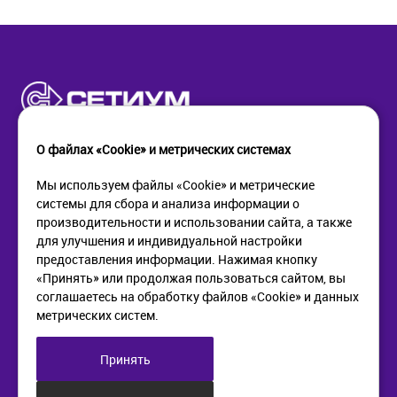
О файлах «Cookie» и метрических системах
Мы используем файлы «Cookie» и метрические
системы для сбора и анализа информации о
КОМПАНИЯ
ПОМОЩЬ
производительности и использовании сайта, а также
О компании
Как купить
для улучшения и индивидуальной настройки
Новости
Доставка
предоставления информации. Нажимая кнопку
Контакты
Возврат
«Принять» или продолжая пользоваться сайтом, вы
соглашаетесь на обработку файлов «Cookie» и данных
метрических систем.
ИНФОРМАЦИЯ
+7 (812) 405-90-96
web@setium.ru
Статьи
197136, г. Санк-Петербург,
Принять
Политика в отношении
Малый пр. П.С., д 84-86
обработки персональных