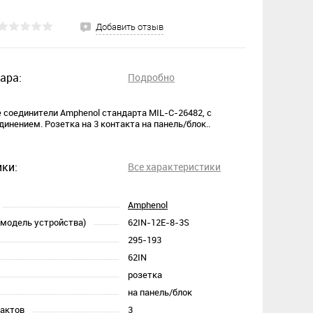
Добавить отзыв
ара:
Подробно
соединители Amphenol стандарта MIL-C-26482, с
инением. Розетка на 3 контакта на панель/блок..
ки:
Все характеристики
Amphenol
(модель устройства)
62IN-12E-8-3S
295-193
62IN
розетка
на панель/блок
тактов
3