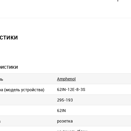
ИСТИКИ
ристики
Amphenol
ль
62IN-12E-8-3S
ра (модель устройства)
295-193
62IN
розетка
в