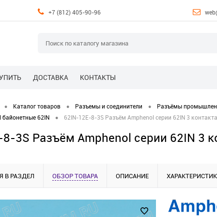
+7 (812) 405-90-96
web
КУПИТЬ
ДОСТАВКА
КОНТАКТЫ
•
•
•
Каталог товаров
Разъемы и соединители
Разъёмы промышле
•
 байонетные 62IN
62IN-12E-8-3S Разъём Amphenol серии 62IN 3 контакта
-8-3S Разъём Amphenol серии 62IN 3 ко
Я В РАЗДЕЛ
ОБЗОР ТОВАРА
ОПИСАНИЕ
ХАРАКТЕРИСТИ