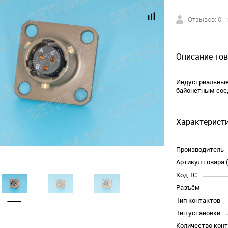
Отзывов: 0
Описание тов
Индустриальные 
байонетным соед
Характеристи
Производитель
Артикул товара 
Код 1С
Разъём
Тип контактов
Тип установки
Количество кон