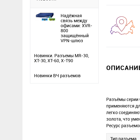
Надёжная
связь между
офисами: XVR-
800
защищённый
VPN-шлюз
Новинки. Разъемы MR-30,
XT-30, XT-60, X-T90
ОПИСАНИЕ
Новинки ВЧ разъемов
Разъёмы серии 
применяются дл
легко соединяю
золота, что уме
Ресурс разъемо
Тип разъема