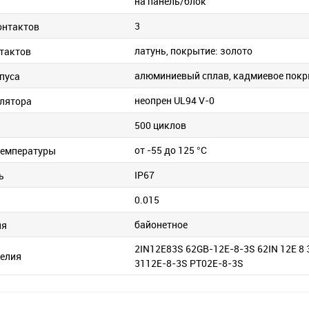
на панель/блок
и
3
онтактов
латунь, покрытие: золото
тактов
алюминиевый сплав, кадмиевое пок
пуса
неопрен UL94 V-0
лятора
500 циклов
от -55 до 125 °C
температуры
IP67
ь
0.015
байонетное
ия
2IN12E83S 62GB-12E-8-3S 62IN 12E 8
елия
3112E-8-3S PT02E-8-3S