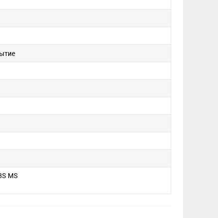
рытие
 3S MS