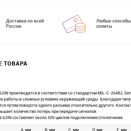
Доставка по всей
Любые способы
России
оплаты
 ТОВАРА
62IN производятся в соответствии со стандартом MIL-C-26482, Se
я работы в сложных условиях окружающей среды. Благодаря типу
тся путем поворота одного разъема относительно другого. Контак
ньшает количество потерь при передаче сигналов.
в 62IN составляет около 500 циклов подключения/отключения.
A, мм
B, мм
C, мм
D, мм
E, мм