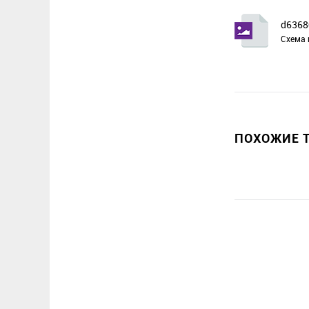
d6368
Схема 
ПОХОЖИЕ Т