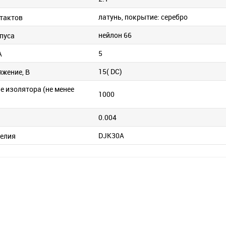
латунь, покрытие: серебро
тактов
нейлон 66
пуса
5
А
15( DC)
яжение, В
е изолятора (не менее
1000
0.004
DJK30A
елия