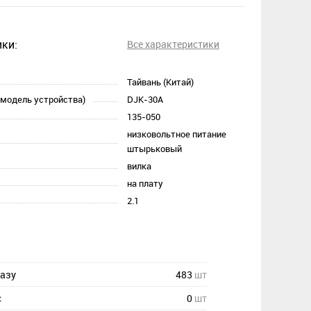
ки:
Все характеристики
Тайвань (Китай)
(модель устройства)
DJK-30A
135-050
низковольтное питание
штырьковый
вилка
на плату
2.1
казу
483
шт
с
0
шт