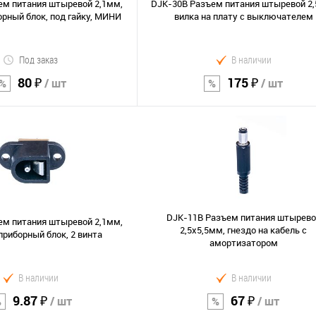
ем питания штыревой 2,1мм,
DJK-30B Разъем питания штыревой 2
орный блок, под гайку, МИНИ
вилка на плату с выключателем
Под заказ
В наличии
80 ₽
175 ₽
/ шт
/ шт
В корзину
В корзину
Сравнение
В избранное
DJK-11B Разъем питания штырево
ем питания штыревой 2,1мм,
2,5х5,5мм, гнездо на кабель c
приборный блок, 2 винта
амортизатором
В наличии
В наличии
9.87 ₽
67 ₽
/ шт
/ шт