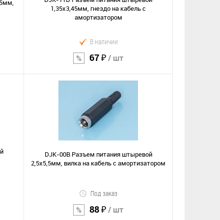
,5мм,
1,35х3,45мм, гнездо на кабель c
амортизатором
В наличии
67 ₽
/ шт
В корзину
Сравнение
В избранное
й
DJK-00B Разъем питания штыревой
2,5х5,5мм, вилка на кабель c амортизатором
Под заказ
88 ₽
/ шт