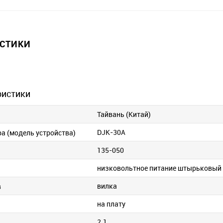
ИСТИКИ
ристики
Тайвань (Китай)
DJK-30A
ра (модель устройства)
135-050
низковольтное питание штырьковый
вилка
в
на плату
и
2.1