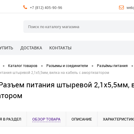
+7 (812) 405-90-96
web
КУПИТЬ
ДОСТАВКА
КОНТАКТЫ
•
•
•
•
Каталог товаров
Разъемы и соединители
Разъёмы питания
итания штыревой 2,1х5,5мм, вилка на кабель с амортизатором
Разъем питания штыревой 2,1х5,5мм, в
атором
Я В РАЗДЕЛ
ОБЗОР ТОВАРА
ОПИСАНИЕ
ХАРАКТЕРИСТИ