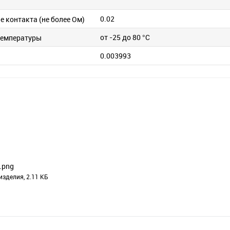
0.02
 контакта (не более Ом)
от -25 до 80 °C
температуры
0.003993
.png
изделия, 2.11 КБ