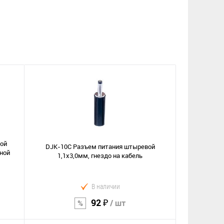
вой
DJK-10C Разъем питания штыревой
мной
1,1х3,0мм, гнездо на кабель
В наличии
92 ₽
/ шт