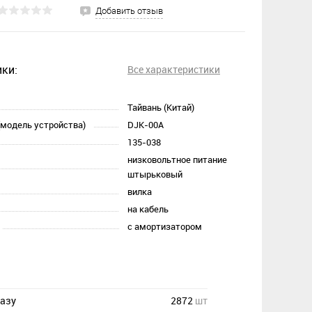
Добавить отзыв
ки:
Все характеристики
Тайвань (Китай)
(модель устройства)
DJK-00A
135-038
низковольтное питание
штырьковый
вилка
на кабель
c амортизатором
казу
2872
шт