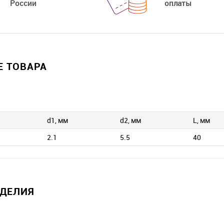
России
оплаты
 ТОВАРА
d1, мм
d2, мм
L, мм
2.1
5.5
40
ЗДЕЛИЯ