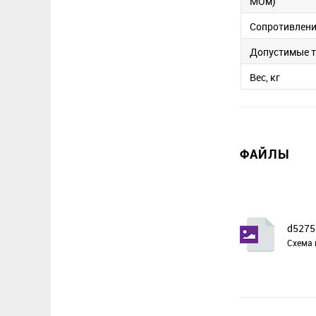
МОм)
Сопротивление
Допустимые 
Вес, кг
ФАЙЛЫ
d5275
Схема 