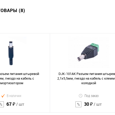
ОВАРЫ (8)
азъем питания штыревой
DJK-101AK Разъем питания штыре
мм, гнездо на кабель c
2,1х5,5мм, гнездо на кабель с клем
амортизатором
колодкой
В наличии
Под заказ
67 ₽
30 ₽
/ шт
/ шт