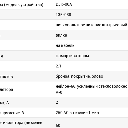
DJK-00A
ра (модель устройства)
135-038
низковольтное питание штырьковый
вилка
в
на кабель
и
c амортизатором
ия
2.1
бронза, покрытие: олово
тактов
нейлон-66, усиленный стекловолокно
лятора
V-0
2
ок, А
250 АС в течение 1 мин.
апряжение, В
е изолятора (не менее
50