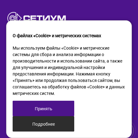
О файлах «Cookie» и метрических системах
Мы используем файлы «Cookie» и метрические
системы для сбора и анализа информации о
КОМПАНИЯ
ПОМОЩЬ
производительности и использовании сайта, а также
О компании
Как купить
для улучшения и индивидуальной настройки
Новости
Доставка
предоставления информации. Нажимая кнопку
Контакты
Возврат
«Принять» или продолжая пользоваться сайтом, вы
соглашаетесь на обработку файлов «Cookie» и данных
метрических систем.
ИНФОРМАЦИЯ
+7 (812) 405-90-96
web@setium.ru
Статьи
197136, г. Санк-Петербург,
Принять
Политика в отношении
Малый пр. П.С., д 84-86
обработки персональных
данных
Подробнее