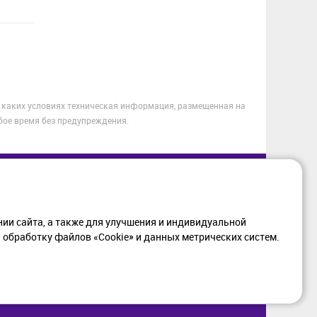
 каких условиях техническая информация, размещенная на
бое время без предупреждения.
МАЦИЯ
+7 (812) 405-90-96
web@setium.ru
ии сайта, а также для улучшения и индивидуальной
197136, г. Санк-Петербург,
обработку файлов «Cookie» и данных метрических систем.
ка в отношении
Малый пр. П.С., д 84-86
тки персональных