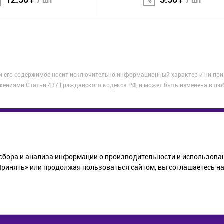
/ шт
/ шт
В корзину
В корзину
Сравнение
 и его содержимое носит исключительно информационный характер и ни при
В избранное
жениями Статьи 437 Гражданского кодекса РФ, и может быть изменена в лю
КОМПАНИЯ
ПОМОЩЬ
ИНФОР
сбора и анализа информации о производительности и использован
О компании
Как купить
Статьи
инять» или продолжая пользоваться сайтом, вы соглашаетесь на 
Новости
Доставка
Полити
Контакты
Возврат
обрабо
данных