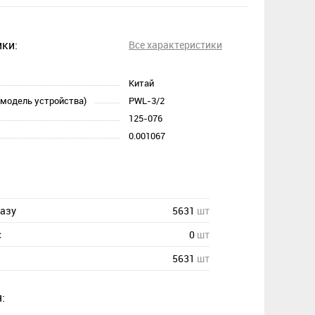
ки:
Все характеристики
Китай
(модель устройства)
PWL-3/2
125-076
0.001067
казу
5631
шт
с
0
шт
5631
шт
: