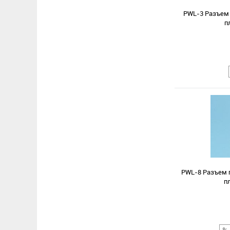
PWL-3 Разъем 
п
Сравнение
В избранное
PWL-8 Разъем п
п