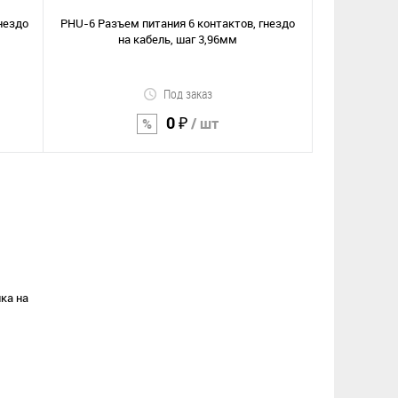
нездо
PHU-6 Разъем питания 6 контактов, гнездо
на кабель, шаг 3,96мм
Под заказ
0 ₽
/ шт
В корзину
Сравнение
В избранное
ка на