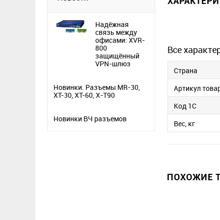
ХАРАКТЕР
Надёжная
связь между
офисами: XVR-
800
Все характе
защищённый
VPN-шлюз
Страна
Новинки. Разъемы MR-30,
Артикул това
XT-30, XT-60, X-T90
Код 1С
Новинки ВЧ разъемов
Вес, кг
ПОХОЖИЕ Т