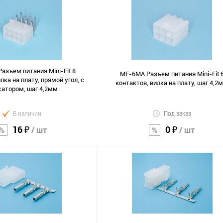
В корзину
В корзину
Сравнение
В избранное
азъем питания Mini-Fit 8
MF-6MA Разъем питания Mini-Fit 
лка на плату, прямой угол, с
контактов, вилка на плату, шаг 4,2
атором, шаг 4,2мм
В наличии
Под заказ
16 ₽
0 ₽
/ шт
/ шт
В корзину
В корзину
Сравнение
В избранное