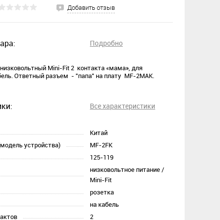
Добавить отзыв
ара:
Подробно
низковольтный Mini-Fit 2 контакта «мама», для
бель. Ответный разъем - "папа" на плату MF-2MAK.
ки:
Все характеристики
Китай
(модель устройства)
MF-2FK
125-119
низковольтное питание /
Mini-Fit
розетка
на кабель
тактов
2