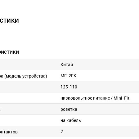
ИСТИКИ
ристики
Китай
MF-2FK
ра (модель устройства)
125-119
низковольтное питание / Mini-Fit
розетка
в
на кабель
и
2
онтактов