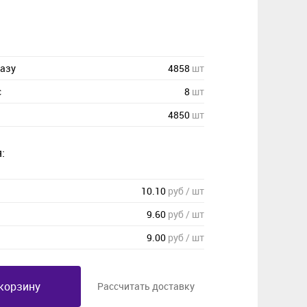
казу
4858
шт
с
8
шт
4850
шт
:
10.10
руб / шт
9.60
руб / шт
9.00
руб / шт
корзину
Рассчитать доставку