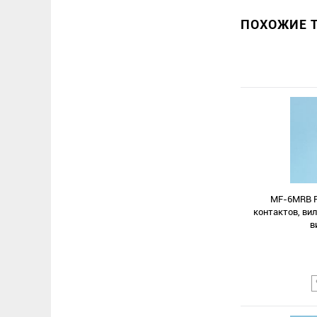
ПОХОЖИЕ Т
MF-6MRB Р
контактов, вил
в