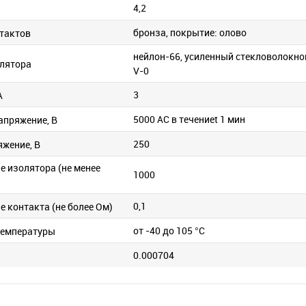
4,2
бронза, покрытие: олово
тактов
нейлон-66, усиленный стекловолокно
лятора
V-0
3
А
5000 AC в течениеt 1 мин
апряжение, В
250
яжение, В
е изолятора (не менее
1000
0,1
 контакта (не более Ом)
от -40 до 105 °C
температуры
0.000704