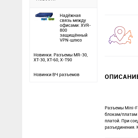
Надёжная
связь между
офисами: XVR-
800
защищённый
VPN-шлюз
Новинки. Разъемы MR-30,
XT-30, XT-60, X-T90
Новинки ВЧ разъемов
ОПИСАНИЕ
Разъемы Mini-F
блокам/платам р
платой. При со
разъединения. 