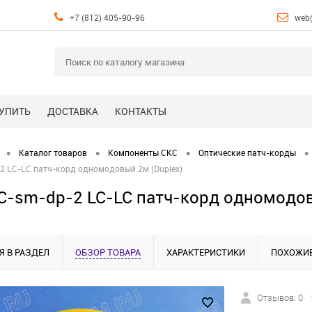
+7 (812) 405-90-96
web
КУПИТЬ
ДОСТАВКА
КОНТАКТЫ
•
•
•
•
Каталог товаров
Компоненты СКС
Оптические патч-корды
2 LC-LC патч-корд одномодовый 2м (Duplex)
C-sm-dp-2 LC-LC патч-корд одномодов
Я В РАЗДЕЛ
ОБЗОР ТОВАРА
ХАРАКТЕРИСТИКИ
ПОХОЖИЕ
Отзывов: 0