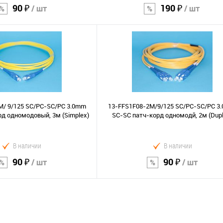
90 ₽
190 ₽
/ шт
/ шт
В корзину
В корзину
Сравнение
В избранное
M/ 9/125 SC/PC-SC/PC 3.0mm
13-FFS1F08-2M/9/125 SC/PC-SC/PC 3
д одномодовый, 3м (Simplex)
SC-SC патч-корд одномодй, 2м (Dupl
В наличии
В наличии
90 ₽
90 ₽
/ шт
/ шт
В корзину
В корзину