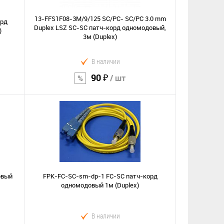
13-FFS1F08-3M/9/125 SC/PC- SC/PC 3.0 mm
орд
Duplex LSZ SC-SC патч-корд одномодовый,
)
3м (Duplex)
В наличии
90 ₽
/ шт
В корзину
Сравнение
В избранное
овый
FPK-FC-SC-sm-dp-1 FC-SC патч-корд
одномодовый 1м (Duplex)
В наличии