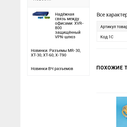
Все характе
Надёжная
связь между
офисами: XVR-
Артикул това
800
защищённый
VPN-шлюз
Код 1С
Новинки. Разъемы MR-30,
XT-30, XT-60, X-T90
ПОХОЖИЕ Т
Новинки ВЧ разъемов