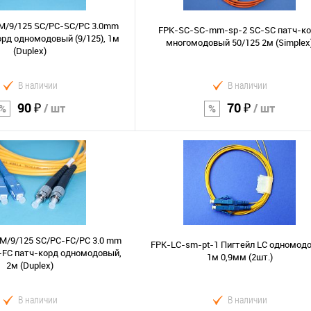
M/9/125 SC/PC-SC/PC 3.0mm
FPK-SC-SC-mm-sp-2 SC-SC патч-к
рд одномодовый (9/125), 1м
многомодовый 50/125 2м (Simplex
(Duplex)
В наличии
В наличии
90 ₽
70 ₽
/ шт
/ шт
В корзину
В корзину
Сравнение
В избранное
M/9/125 SC/PC-FC/PC 3.0 mm
FPK-LC-sm-pt-1 Пигтейл LC одномод
-FC патч-корд одномодовый,
1м 0,9мм (2шт.)
2м (Duplex)
В наличии
В наличии