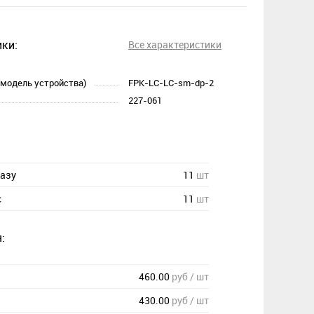
ки:
Все характеристики
(модель устройства)
FPK-LC-LC-sm-dp-2
227-061
казу
11
шт
с
11
шт
:
460.00
руб / шт
430.00
руб / шт