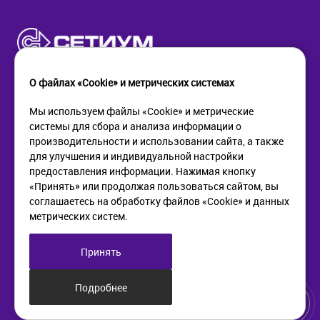
О файлах «Cookie» и метрических системах
Мы используем файлы «Cookie» и метрические
системы для сбора и анализа информации о
КОМПАНИЯ
ПОМОЩЬ
производительности и использовании сайта, а также
О компании
Как купить
для улучшения и индивидуальной настройки
Новости
Доставка
предоставления информации. Нажимая кнопку
Контакты
Возврат
«Принять» или продолжая пользоваться сайтом, вы
соглашаетесь на обработку файлов «Cookie» и данных
метрических систем.
ИНФОРМАЦИЯ
+7 (812) 405-90-96
web@setium.ru
Статьи
197136, г. Санк-Петербург,
Принять
Политика в отношении
Малый пр. П.С., д 84-86
обработки персональных
данных
Подробнее